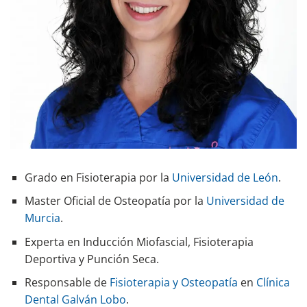
Grado en Fisioterapia por la
Universidad de León
.
Master Oficial de Osteopatía por la
Universidad de
Murcia
.
Experta en Inducción Miofascial, Fisioterapia
Deportiva y Punción Seca.
Responsable de
Fisioterapia y Osteopatía
en
Clínica
Dental Galván Lobo
.