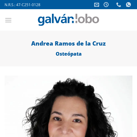
Saltar
N.R.S.: 47-C251-0128
al
contenido
Andrea Ramos de la Cruz
Osteópata