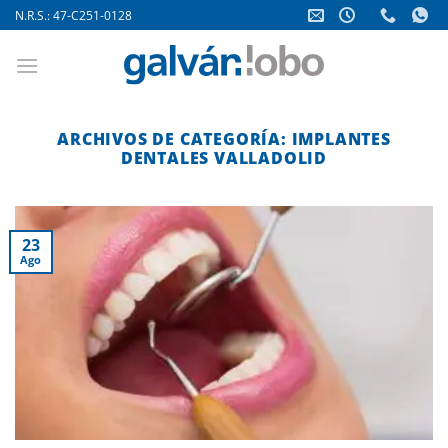
Saltar
N.R.S.: 47-C251-0128
al
contenido
ARCHIVOS DE CATEGORÍA:
IMPLANTES
DENTALES VALLADOLID
23
Ago