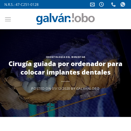
Saltar
N.R.S.: 47-C251-0128
al
contenido
ODONTOLOGÍA DEL BIENESTAR
Cirugía guiada por ordenador para
colocar implantes dentales
POSTED ON
01/12/2020
BY
GALVÁNLOBO