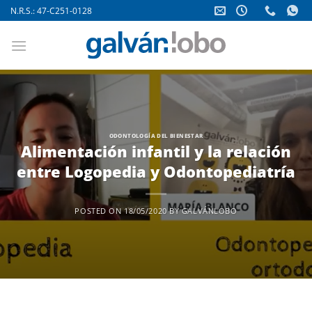
Saltar
N.R.S.: 47-C251-0128
al
contenido
ODONTOLOGÍA DEL BIENESTAR
Alimentación infantil y la relación
entre Logopedia y Odontopediatría
POSTED ON
18/05/2020
BY
GALVÁNLOBO