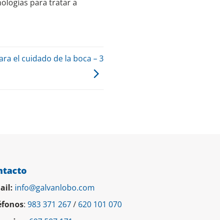
cnologías para tratar a
a el cuidado de la boca – 3
ntacto
ail:
info@galvanlobo.com
éfonos
:
983 371 267
/
620 101 070