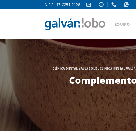
Saltar
N.R.S.: 47-C251-0128
al
contenido
EQUIPO
CLÍNICA DENTAL VALLADOLID
,
CLINICA DENTAL VALL
Complementos 