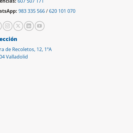
encias:
607 507 171
tsApp:
983 335 566
/
620 101 070
ección
ra de Recoletos, 12, 1ºA
04 Valladolid