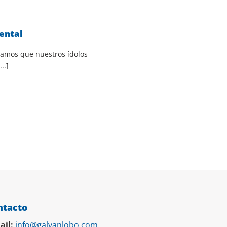
ental
samos que nuestros ídolos
..]
ntacto
ail:
info@galvanlobo.com