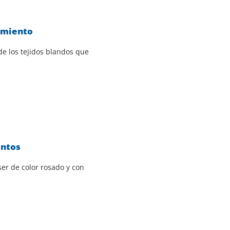
amiento
e los tejidos blandos que
entos
er de color rosado y con