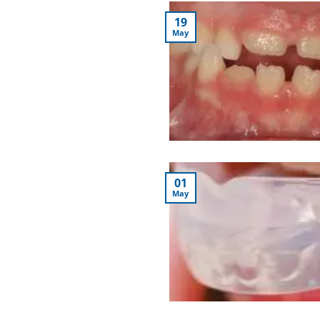
19
May
01
May