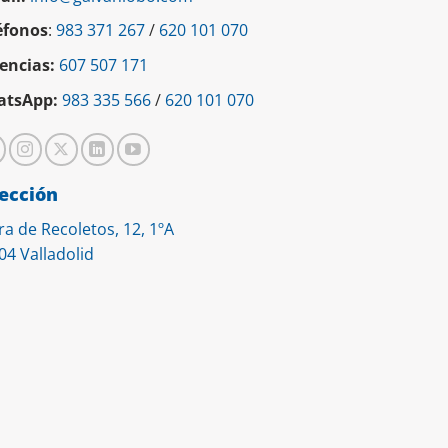
éfonos
:
983 371 267
/
620 101 070
encias:
607 507 171
tsApp:
983 335 566
/
620 101 070
ección
ra de Recoletos, 12, 1ºA
04 Valladolid