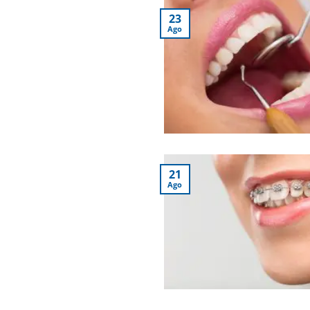
23
Ago
21
Ago