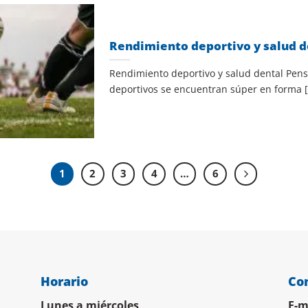
Rendimiento deportivo y salud d
Rendimiento deportivo y salud dental Pen
deportivos se encuentran súper en forma [.
1
2
3
4
…
6
Horario
Co
Lunes a miércoles
E-m