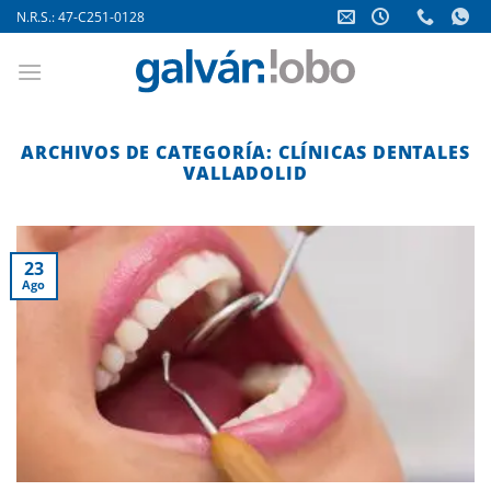
Saltar
N.R.S.: 47-C251-0128
al
contenido
ARCHIVOS DE CATEGORÍA:
CLÍNICAS DENTALES
VALLADOLID
23
Ago