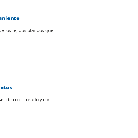
amiento
e los tejidos blandos que
entos
er de color rosado y con