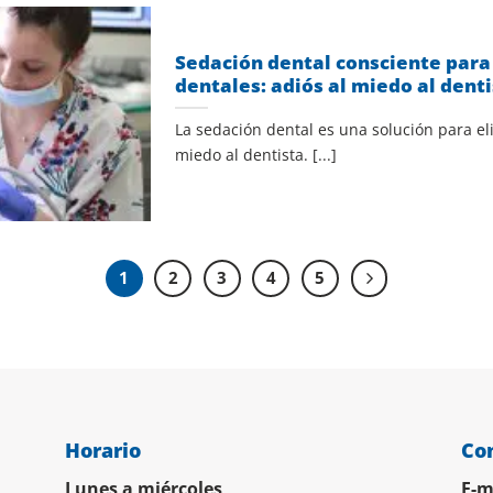
Sedación dental consciente para
dentales: adiós al miedo al dent
La sedación dental es una solución para el
miedo al dentista. [...]
1
2
3
4
5
Horario
Co
Lunes a miércoles
E-m