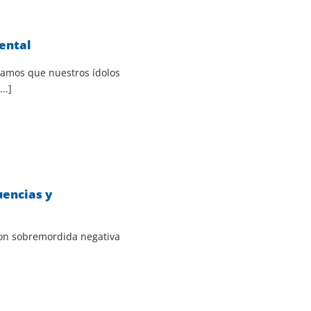
ental
samos que nuestros ídolos
..]
uencias y
con sobremordida negativa