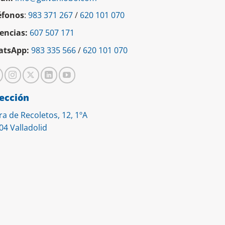
éfonos
:
983 371 267
/
620 101 070
encias:
607 507 171
tsApp:
983 335 566
/
620 101 070
ección
ra de Recoletos, 12, 1ºA
04 Valladolid