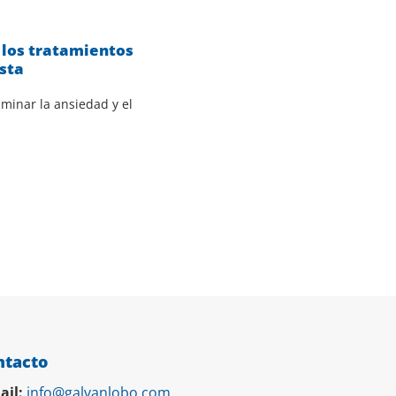
 los tratamientos
ista
iminar la ansiedad y el
ntacto
ail:
info@galvanlobo.com