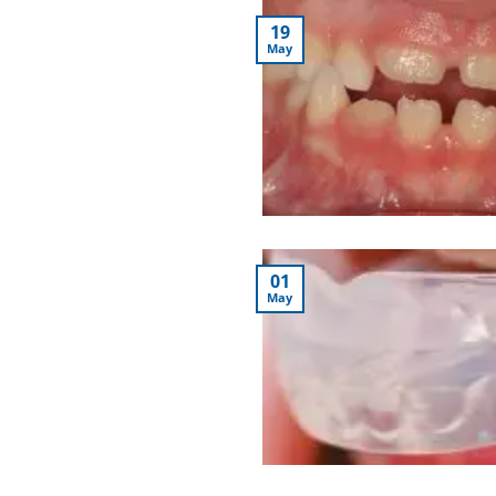
19
May
01
May