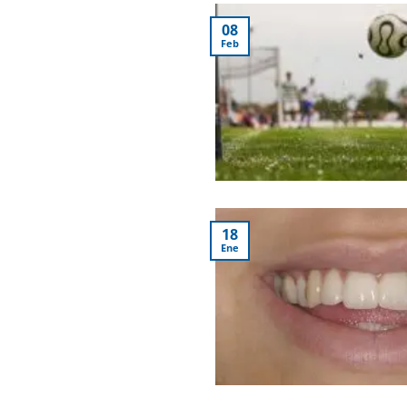
08
Feb
18
Ene