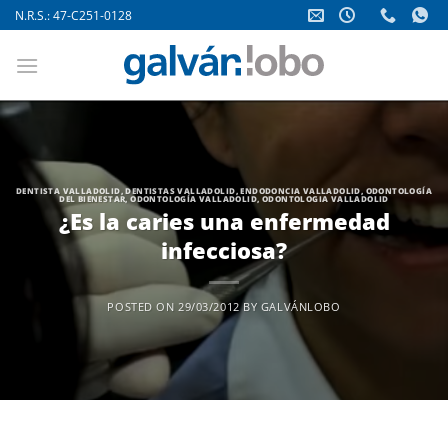
Saltar
N.R.S.: 47-C251-0128
al
contenido
DENTISTA VALLADOLID
,
DENTISTAS VALLADOLID
,
ENDODONCIA VALLADOLID
,
ODONTOLOGÍA
DEL BIENESTAR
,
ODONTOLOGÍA VALLADOLID
,
ODONTOLOGIA VALLADOLID
¿Es la caries una enfermedad
infecciosa?
POSTED ON
29/03/2012
BY
GALVÁNLOBO