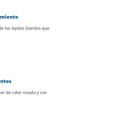
amiento
e los tejidos blandos que
entos
er de color rosado y con