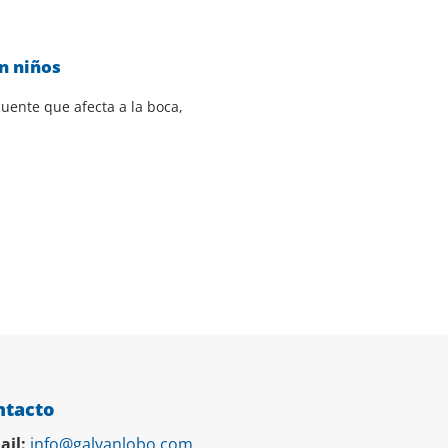
n niños
uente que afecta a la boca,
ntacto
ail:
info@galvanlobo.com