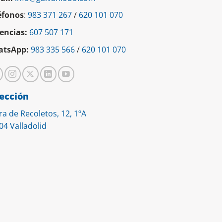
éfonos
:
983 371 267
/
620 101 070
encias:
607 507 171
tsApp:
983 335 566
/
620 101 070
ección
ra de Recoletos, 12, 1ºA
04 Valladolid