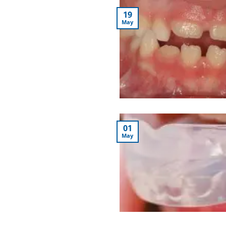
19
May
01
May