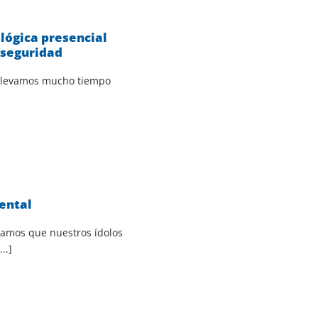
ógica presencial
 seguridad
 llevamos mucho tiempo
ental
samos que nuestros ídolos
..]