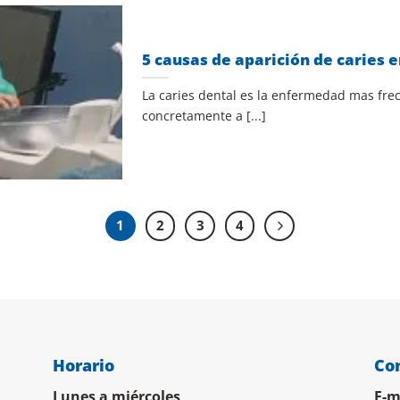
5 causas de aparición de caries e
La caries dental es la enfermedad mas frec
concretamente a [...]
1
2
3
4
Horario
Co
Lunes a miércoles
E-m