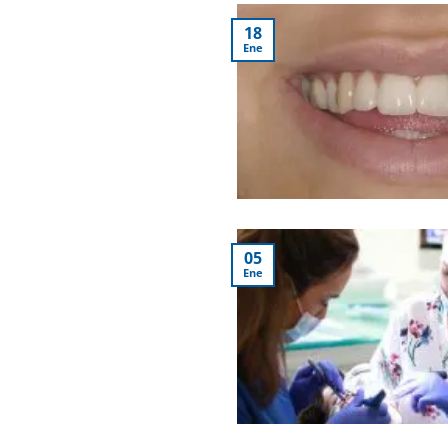
18
Ene
05
Ene