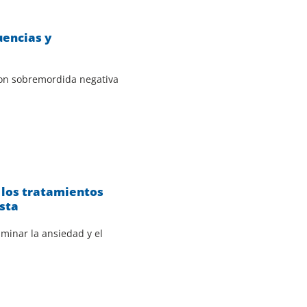
uencias y
con sobremordida negativa
 los tratamientos
ista
iminar la ansiedad y el