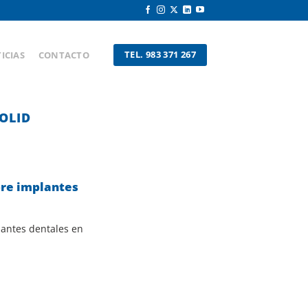
TEL. 983 371 267
ICIAS
CONTACTO
OLID
bre implantes
lantes dentales en