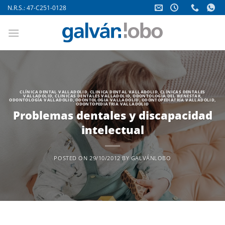
Saltar
N.R.S.: 47-C251-0128
al
contenido
CLÍNICA DENTAL VALLADOLID
,
CLINICA DENTAL VALLADOLID
,
CLÍNICAS DENTALES
VALLADOLID
,
CLINICAS DENTALES VALLADOLID
,
ODONTOLOGÍA DEL BIENESTAR
,
ODONTOLOGÍA VALLADOLID
,
ODONTOLOGIA VALLADOLID
,
ODONTOPEDIATRÍA VALLADOLID
,
ODONTOPEDIATRIA VALLADOLID
Problemas dentales y discapacidad
intelectual
POSTED ON
29/10/2012
BY
GALVÁNLOBO